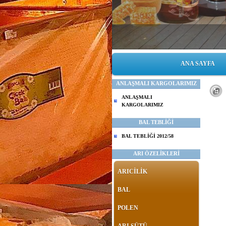
ANA SAYFA
ANLAŞMALI KARGOLARIMIZ
S
ANLAŞMALI
KARGOLARIMIZ
BAL TEBLİĞİ
BAL TEBLİĞİ 2012/58
ARI ÖZELİKLERİ
ARICİLİK
BAL
POLEN