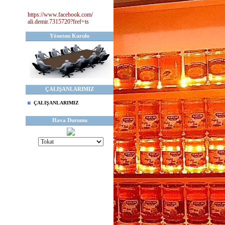
https://www.facebook.com/
ali.demir.7315720?fref=ts
Yönetım Kurulu
ÇALIŞANLARIMIZ
ÇALIŞANLARIMIZ
Hava Durumu