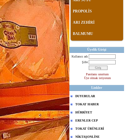
ARI SÜTÜ
PROPOLİS
ARI ZEHİRİ
BALMUMU
Üyelik Girişi
Kullanıcı adı
Şifre
Parolamı unuttum
Üye olmak istiyorum
Linkler
DUYURULAR
TOKAT HABER
HÜRRİYET
ERENLER CEP
TOKAT ÜRÜNLERİ
NİKTAŞONLİNE