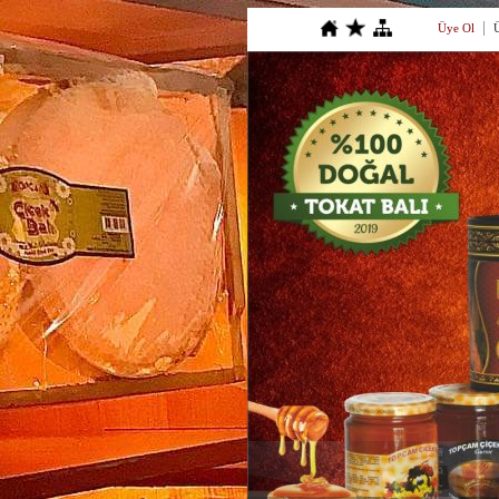
Üye Ol
Ü